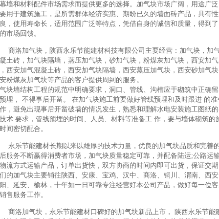
幕墙和材料配件市场需求而提供更多的选择。加气块市场广阔，用途广泛
要用于建筑施工，是所需群体经济实惠、期盼已久的墙面砖产品，具有性
良，使用寿命长，适用范围广泛等特点，凭借自身的诚信和质量，得到了
的市场回馈。
商洛加气块，陕西永乐节能建材科技有限公司主要经营：加气块，加
凝土砖，加气块隔墙，蒸压加气块，砂加气块，粉煤灰加气块，西安加气
，西安加气混凝土砖，西安加气块隔墙，西安蒸压加气块，西安砂加气块
安粉煤灰加气块等产品的客户提供周到的服务。
气块墙结构工程的规范中明确要求，洞口、管线、沟槽应于砌筑中正确留
预埋， 不得事后开凿。 在加气块施工前要做好管线预埋和及时跟进 的准
作，避免出现事后开凿破墙的情况发生，熟悉和理解水电安装施工图纸的
技术 要求，管线预埋的时间、人员、材料等准备工 作，要与墙体砌筑的
时间密切配合。
永乐节能建材长期以来以雄厚的技术力量，优良的加气块品质和完善
后服务不断赢得消费者市场，加气块质量稳定可靠，并配备陆运;公路运
物流方式运输产品，订单出货快，双方协商的时间内即可出货，保证交期
们的加气块主要销往陕西、安康、宝鸡、汉中、商洛、铜川、渭南、西安
阳、延安、榆林，十年如一日可靠专注经营好本公司产品，做好每一位客
销售服务工作。
商洛加气块，永乐节能建材口碑好的加气块新品上市， 陕西永乐节能