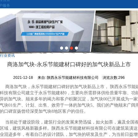
户服务
行业资讯
商洛加气块-永乐节能建材口碑好的加气块新品上市
2021-12-18
来自:
陕西永乐节能建材科技有限公司
浏览次数:296
商洛加气块，永乐节能建材口碑好的加气块新品上市， 陕西永乐节能
科技有限公司建立于永乐节能建材0，主要向所需群体供给质量牢靠、功
异的加气块。颠末多年的竭力和客户积聚沉淀，加气块00已开展成为一家
气块01生产、计划、出售、效劳于一体的加气块5。我们的产物颠末广阔
的口碑宣扬曾经深受加气块8地区客户的信任。
当前处于建设阶段，建筑行业的发展来势迅猛，如火如荼，遍及全国
区域，建筑风格新颖多样。陕西永乐节能建材科技有限公司在建筑装潢这
业混迹多年，有着自己的设计团队，加气块的研发及生产，为当前日益增