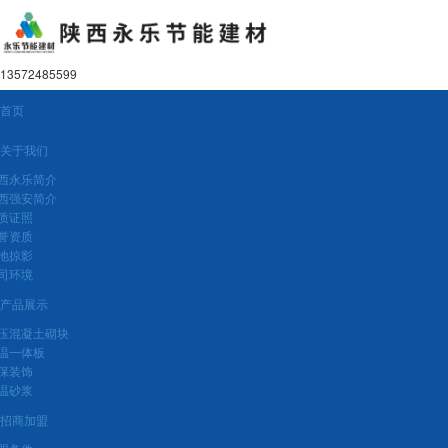
13572485599
首页
关于我们
西永乐简介
西强安简介
质证照
誉资质
地掠影
司环境
产品展示
压混凝土砌块
温一体板
保装饰
温砂浆
招商加盟