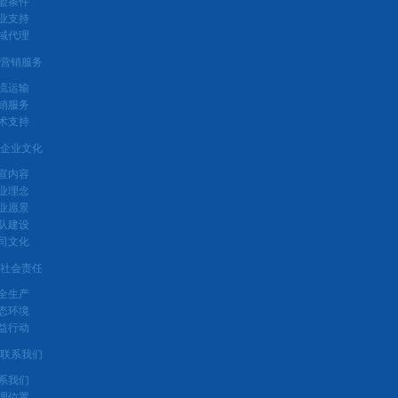
盟条件
业支持
域代理
营销服务
流运输
销服务
术支持
企业文化
宣内容
业理念
业愿景
队建设
司文化
社会责任
全生产
态环境
益行动
联系我们
系我们
理位置