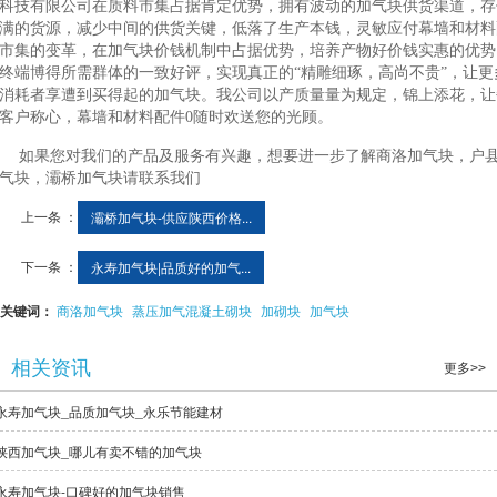
科技有限公司在质料市集占据肯定优势，拥有波动的加气块供货渠道，存
满的货源，减少中间的供货关键，低落了生产本钱，灵敏应付幕墙和材料
市集的变革，在加气块价钱机制中占据优势，培养产物好价钱实惠的优势
终端博得所需群体的一致好评，实现真正的“精雕细琢，高尚不贵”，让更
消耗者享遭到买得起的加气块。我公司以产质量量为规定，锦上添花，让
客户称心，幕墙和材料配件0随时欢送您的光顾。
如果您对我们的产品及服务有兴趣，想要进一步了解商洛加气块，户
气块，灞桥加气块请联系我们
上一条 ：
灞桥加气块-供应陕西价格...
下一条 ：
永寿加气块|品质好的加气...
关键词：
商洛加气块
蒸压加气混凝土砌块
加砌块
加气块
相关资讯
更多>>
永寿加气块_品质加气块_永乐节能建材
陕西加气块_哪儿有卖不错的加气块
永寿加气块-口碑好的加气块销售