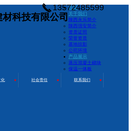
13572485599
首页
关于我们
建材科技有限公司
陕西永乐简介
陕西强安简介
资质证照
荣誉资质
基地掠影
公司环境
产品展示
蒸压混凝土砌块
保温一体板
文化
社会责任
联系我们